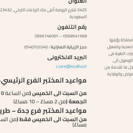
العنوان
السعودية
رقم التلفون
0568941968 – 0566746001
مملكة رؤيتها
ا الصحية وتفعيل
حجز الزيارة المنزلية
: 0540703340
رات الطبية فى
البريد الالكترونى
للوصول الى
c.care@localhost
ال ما تقدمة من
مراض والوقاية
مواعيد المختبر الفرع الرئيسي
من السبت الى الخميس (
من الساعة 8 صباحاً حتى الساعة 10:30 مساءً)
الجمعة (
من 2 مساءً – 10 مساءً)
مواعيد المختبر فرع جدة – طري
من السبت الى الخميس فقط (
مساءً)