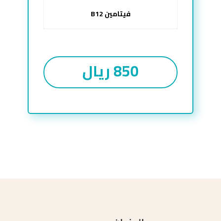
فيتامين B12
850 ريال