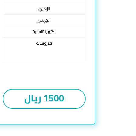
الزهري
الهربس
بكتيريا تناسلية
فيروسات
1500 ريال