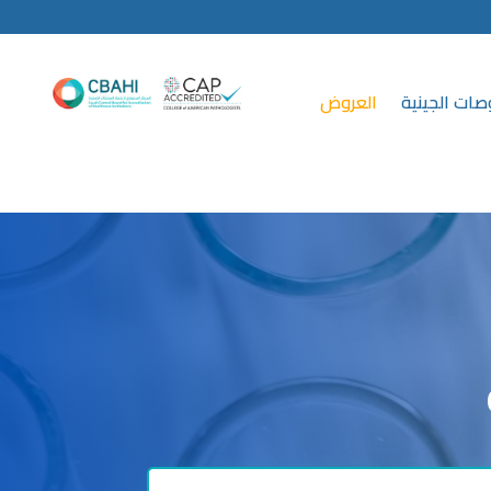
صات الجينية
العروض