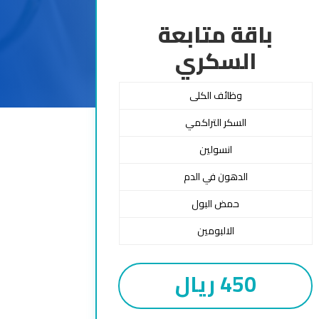
باقة متابعة
السكري
وظائف الكلى
السكر التراكمي
انسولين
الدهون في الدم
حمض البول
الالبومين
450 ريال