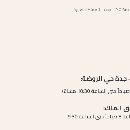
3425 شارع الروضة أعلى بنك الزراعات التركي. P.O.Box 23432 – جدة – المملكة العربية
- جدة حي الروضة:
ق الملك:
من الساعة 8 صباحاً حتى الساعة 9:30